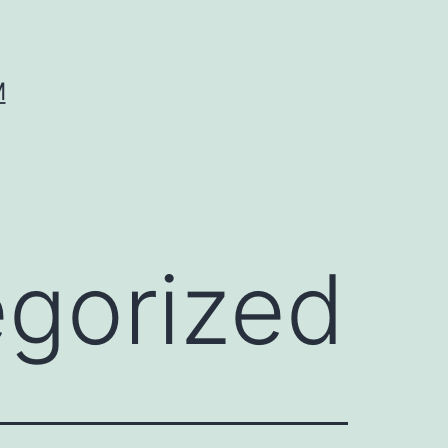
M
gorized